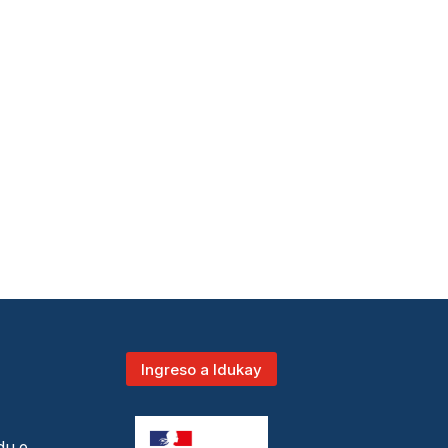
Ingreso a Idukay
du.e