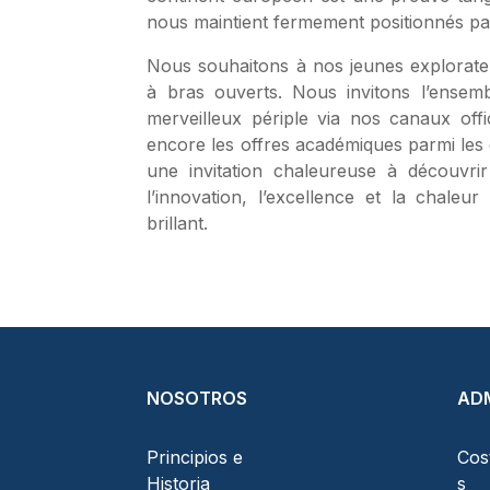
nous maintient fermement positionnés par
Nous souhaitons à nos jeunes explorateu
à bras ouverts. Nous invitons l’ense
merveilleux périple via nos canaux offi
encore les offres académiques parmi les
une invitation chaleureuse à découvr
l’innovation, l’excellence et la chale
brillant.
NOSOTROS
ADM
Principios e
Cos
Historia
s