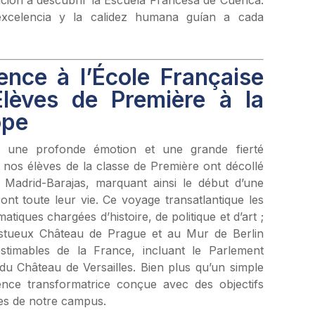
excelencia y la calidez humana guían a cada
ence à l’École Française
lèves de Première à la
ope
c une profonde émotion et une grande fierté
 nos élèves de la classe de Première ont décollé
e Madrid-Barajas, marquant ainsi le début d’une
ont toute leur vie. Ce voyage transatlantique les
tiques chargées d’histoire, de politique et d’art ;
tueux Château de Prague et au Mur de Berlin
nestimables de la France, incluant le Parlement
u Château de Versailles. Bien plus qu’un simple
érience transformatrice conçue avec des objectifs
res de notre campus.