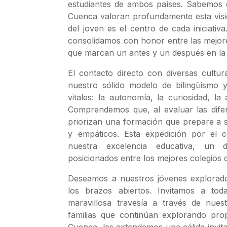
estudiantes de ambos países. Sabemos q
Cuenca valoran profundamente esta visió
del joven es el centro de cada iniciativ
consolidamos con honor entre las mejor
que marcan un antes y un después en la
El contacto directo con diversas cultur
nuestro sólido modelo de bilingüismo y
vitales: la autonomía, la curiosidad, la
Comprendemos que, al evaluar las dife
priorizan una formación que prepare a s
y empáticos. Esta expedición por el 
nuestra excelencia educativa, un 
posicionados entre los mejores colegios
Deseamos a nuestros jóvenes explorador
los brazos abiertos. Invitamos a to
maravillosa travesía a través de nuest
familias que continúan explorando pro
Cuenca, les extendemos una cálida invit