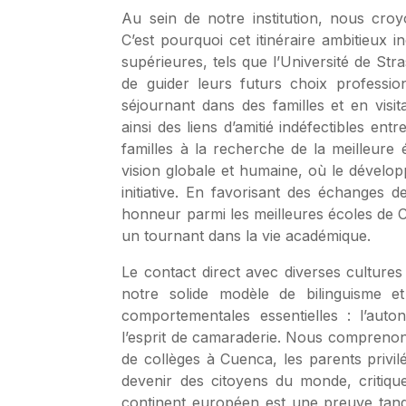
Au sein de notre institution, nous cro
C’est pourquoi cet itinéraire ambitieux i
supérieures, tels que l’Université de Str
de guider leurs futurs choix profession
séjournant dans des familles et en visita
ainsi des liens d’amitié indéfectibles en
familles à la recherche de la meilleur
vision globale et humaine, où le dévelo
initiative. En favorisant des échanges
honneur parmi les meilleures écoles de 
un tournant dans la vie académique.
Le contact direct avec diverses cultures
notre solide modèle de bilinguisme e
comportementales essentielles : l’autonom
l’esprit de camaraderie. Nous comprenons 
de collèges à Cuenca, les parents privil
devenir des citoyens du monde, critique
continent européen est une preuve tangi