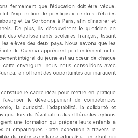
yons fermement que l’éducation doit être vécue.
nclut l’exploration de prestigieux centres d’études
asbourg et La Sorbonne à Paris, afin d’inspirer et
nels. De plus, ils découvriront le quotidien en
nt des établissements scolaires français, tissant
tre les élèves des deux pays. Nous savons que les
e école de Cuenca apprécient profondément cette
ppement intégral du jeune est au cœur de chaque
 de cette envergure, nous nous consolidons avec
Cuenca, en offrant des opportunités qui marquent
 constitue le cadre idéal pour mettre en pratique
t favoriser le développement de compétences
ie, la curiosité, l’adaptabilité, la solidarité et
que, lors de l’évaluation des différentes options
égient une formation qui prépare leurs enfants à
s et empathiques. Cette expédition à travers le
ble de notre excellence éducative, un atout qui