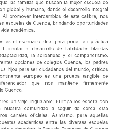
ue las familias que buscan la mejor escuela de
n global y humana, donde el desarrollo integral
a. Al promover intercambios de este calibre, nos
es escuelas de Cuenca, brindando oportunidades
 vida académica.
as es el escenario ideal para poner en práctica
 fomentar el desarrollo de habilidades blandas
 adaptabilidad, la solidaridad y el compañerismo.
rentes opciones de colegios Cuenca, los padres
us hijos para ser ciudadanos del mundo, críticos
continente europeo es una prueba tangible de
diferenciador que nos mantiene firmemente
 de Cuenca.
es un viaje inigualable; Europa los espera con
da nuestra comunidad a seguir de cerca esta
ros canales oficiales. Asimismo, para aquellas
puestas académicas entre las diversas escuelas
ación a descubrir la Escuela Francesa de Cuenca: