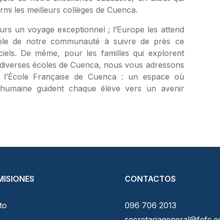
mi les meilleurs collèges de Cuenca.
rs un voyage exceptionnel ; l’Europe les attend
mble de notre communauté à suivre de près ce
ciels. De même, pour les familles qui explorent
 diverses écoles de Cuenca, nous vous adressons
ir l’École Française de Cuenca : un espace où
ur humaine guident chaque élève vers un avenir
ISIONES
CONTACTOS
to
096 706 2013
secretariageneral@fefc.e